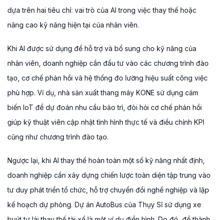
dựa trên hai tiêu chí: vai trò của AI trong việc thay thế hoặc
nâng cao kỹ năng hiện tại của nhân viên.
Khi AI được sử dụng để hỗ trợ và bổ sung cho kỹ năng của
nhân viên, doanh nghiệp cần đầu tư vào các chương trình đào
tạo, cơ chế phản hồi và hệ thống đo lường hiệu suất công việc
phù hợp. Ví dụ, nhà sản xuất thang máy KONE sử dụng cảm
biến IoT để dự đoán nhu cầu bảo trì, đòi hỏi cơ chế phản hồi
giúp kỹ thuật viên cập nhật tình hình thực tế và điều chỉnh KPI
cũng như chương trình đào tạo.
Ngược lại, khi AI thay thế hoàn toàn một số kỹ năng nhất định,
doanh nghiệp cần xây dựng chiến lược toàn diện tập trung vào
tư duy phát triển tổ chức, hỗ trợ chuyển đổi nghề nghiệp và lập
kế hoạch dự phòng. Dự án AutoBus của Thụy Sĩ sử dụng xe
buýt tự lái thay thế tài xế là một ví dụ điển hình. Do đó, để thành