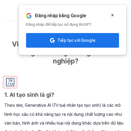
Skip
to
×
Đăng nhập bằng Google
content
Đăng nhập để tiếp tục sử dụng BizGPT
CHIA SẺ KIẾN THỨC
Tiếp tục với Google
Vì sao tự chủ AI tạo sinh là “cơ hội
vàng” cho tăng trưởng doanh
nghiệp?
19
Th4
1. AI tạo sinh là gì?
Theo
, Generative AI (Trí tuệ nhân tạo tạo sinh) là các mô
IBM
hình học sâu có khả năng tạo ra nội dung chất lượng cao như
văn bản, hình ảnh và nhiều loại nội dung khác dựa trên dữ liệu