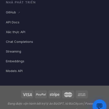
NHÀ PHÁT TRIỂN
GitHub
↗
API Docs
Xác thực API
Chat Completions
Streaming
Embeddings
Models API
Đang được vận hành bởi trợ lý ảo
BizGPT
, từ
BizCity.vn
| Powered by
💬