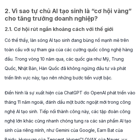
2. Vì sao tự chủ AI tạo sinh là “cơ hội vàng”
cho tăng trưởng doanh nghiệp?
2.1. Cơ hội rút ngắn khoảng cách với thế giới
Có thể thấy, làn sóng AI tạo sinh đang bùng nổ mạnh mẽ trên
toàn cầu với sự tham gia của các cường quốc công nghệ hàng
đầu. Trong vòng 10 năm qua, các quốc gia như Mỹ, Trung
Quốc, Nhật Bản, Hàn Quốc đã không ngừng đầu tư và phát
triển lĩnh vực này, tạo nên những bước tiến vượt bậc.
Điển hình là sự xuất hiện của ChatGPT do OpenAI phát triển vào
tháng 11 năm ngoái, đánh dấu một bước ngoặt mới trong công
nghệ AI tạo sinh. Tiếp nối thành công này, các tập đoàn công
nghệ lớn khác cũng nhanh chóng tung ra các sản phẩm AI tạo
sinh của riêng mình, như Gemini của Google, Earn Bat của
Baidu, Hunyuan của Tencent, HyperCLOVAX của Naver, v.v.