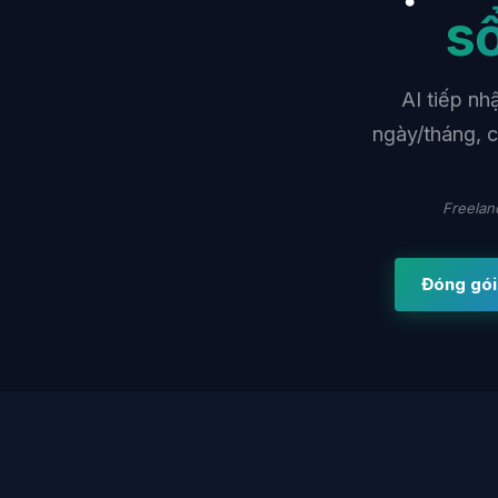
sổ
AI tiếp n
ngày/tháng, 
Freelan
Đóng gói