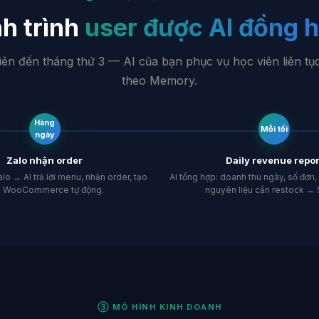
h trình
user được AI đồng 
iên đến tháng thứ 3 — AI của bạn phục vụ học viên liên tụ
theo Memory.
Hàng
Mỗi tối
ngày
Zalo nhận order
Daily revenue repor
o → AI trả lời menu, nhận order, tạo
AI tổng hợp: doanh thu ngày, số đơn
n WooCommerce tự động.
nguyên liệu cần restock → 
③ MÔ HÌNH KINH DOANH