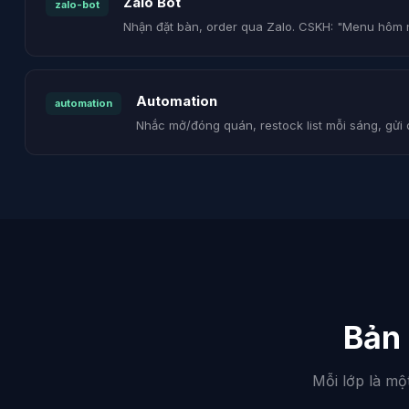
Zalo Bot
zalo-bot
Nhận đặt bàn, order qua Zalo. CSKH: "Menu hôm 
Automation
automation
Nhắc mở/đóng quán, restock list mỗi sáng, gửi
Bản
Mỗi lớp là mộ