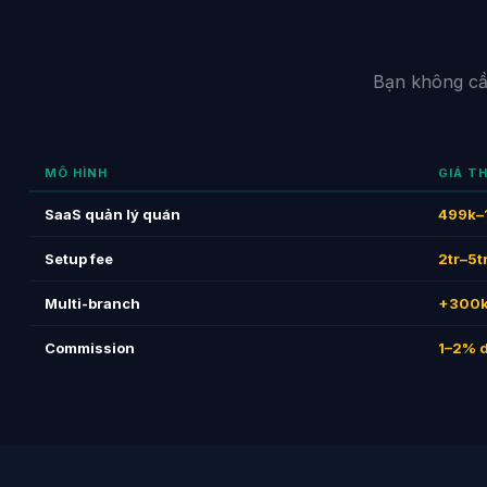
Bạn không cần
MÔ HÌNH
GIÁ T
SaaS quản lý quán
499k–1
Setup fee
2tr–5t
Multi-branch
+300k
Commission
1–2% 