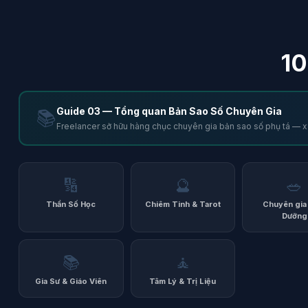
10
Guide 03 — Tổng quan Bản Sao Số Chuyên Gia
📚
Freelancer sở hữu hàng chục chuyên gia bản sao số phụ tá — x
🔢
🔮
🥗
Thần Số Học
Chiêm Tinh & Tarot
Chuyên gia
Dưỡng
📚
🧘
Gia Sư & Giáo Viên
Tâm Lý & Trị Liệu