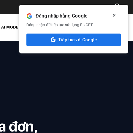
₫
0
0
×
Đăng nhập bằng Google
Đăng nhập để tiếp tục sử dụng BizGPT
AI MODELS
API & DOCS
TÀI KHOẢN & APIS
Tiếp tục với Google
a đơn,