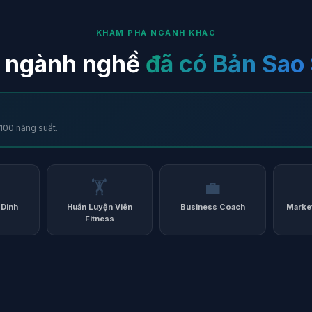
KHÁM PHÁ NGÀNH KHÁC
 ngành nghề
đã có Bản Sao
100 năng suất.
🏋️
💼
 Dinh
Huấn Luyện Viên
Business Coach
Marke
Fitness