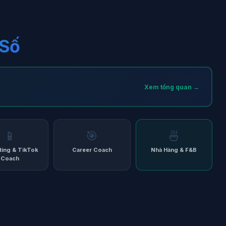
 Số
Xem tổng quan →
📱
🎯
🍜
ting & TikTok
Career Coach
Nhà Hàng & F&B
Coach