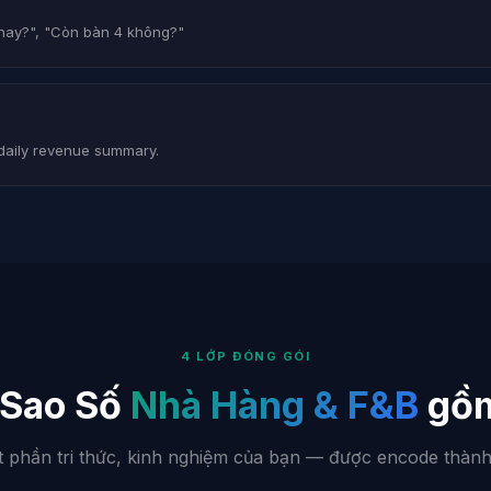
nay?", "Còn bàn 4 không?"
 daily revenue summary.
4 LỚP ĐÓNG GÓI
 Sao Số
Nhà Hàng & F&B
gồm
t phần tri thức, kinh nghiệm của bạn — được encode thàn