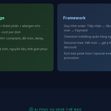
LỚP 3
ge
Framework
+ thành phần + allergen info
Quy trình order: Tiếp nhận → Xá
món → Payment
 cost per dish
Checklist mở/đóng quán hàng n
KH: complaint, đổi món, delay,
Decision tree: Hết món → gợi ý 
discount
 sinh, nguyên liệu, thời gian phục
Kịch bản peak hour / special eve
promotion
② AI PHỤC VỤ USER THẾ NÀO