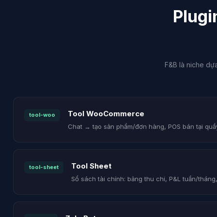
Plugi
F&B là niche dự
Tool WooCommerce
tool-woo
Chat → tạo sản phẩm/đơn hàng, POS bán tại quầy,
Tool Sheet
tool-sheet
Sổ sách tài chính: bảng thu chi, P&L tuần/tháng,