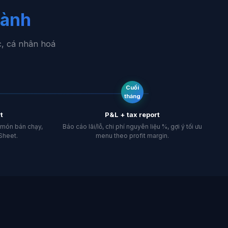
hành
c, cá nhân hoá
Cuối
tháng
t
P&L + tax report
, món bán chạy,
Báo cáo lãi/lỗ, chi phí nguyên liệu %, gợi ý tối ưu
Sheet.
menu theo profit margin.