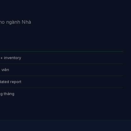
 cho ngành Nhà
+ inventory
 viên
dated report
ng tháng