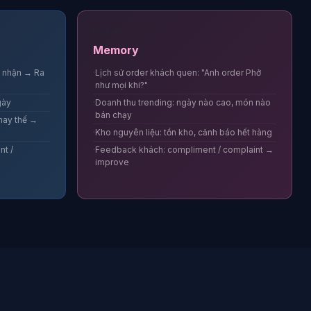
LỚP 4
Memory
c nhận → Ra
Lịch sử order khách quen: "Anh order Phở
như mọi khi?"
gày
Doanh thu trending: ngày nào cao, món nào
bán chạy
thay thế →
Kho nguyên liệu: tồn kho, cảnh báo hết hàng
nt /
Feedback khách: compliment / complaint →
improve