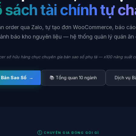
 sách tài chính tự c
hận order qua Zalo, tự tạo đơn WooCommerce, báo cáo
cảnh báo kho nguyên liệu — hệ thống quản lý quán ăn 
cer sở hữu hàng chục chuyên gia bản sao số phụ tá — x100 năng suất c
 Bản Sao Số →
📚 Tổng quan 10 ngành
Dịch vụ B
① CHUYÊN GIA ĐÓNG GÓI GÌ