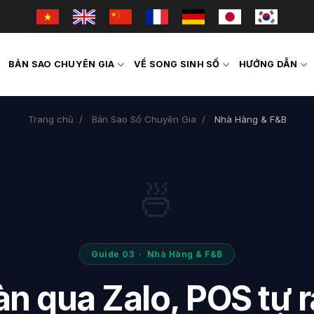
BẢN SAO CHUYÊN GIA
VỀ SONG SINH SỐ
HƯỚNG DẪN
Trang chủ
/
Bản Sao Số Chuyên Gia
/
Nhà Hàng & F&B
🍜
Guide 03 · Nhà Hàng & F&B
àn qua Zalo, POS tự r