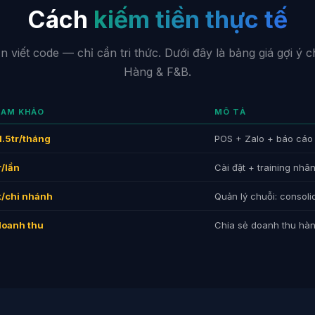
Cách
kiếm tiền thực tế
 viết code — chỉ cần tri thức. Dưới đây là bảng giá gợi ý
Hàng & F&B.
HAM KHẢO
MÔ TẢ
.5tr/tháng
POS + Zalo + báo cáo 
r/lần
Cài đặt + training nhân
/chi nhánh
Quản lý chuỗi: consoli
doanh thu
Chia sẻ doanh thu hà