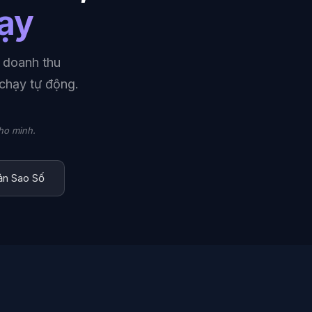
hạy
 doanh thu
chạy tự động.
ho mình.
ản Sao Số