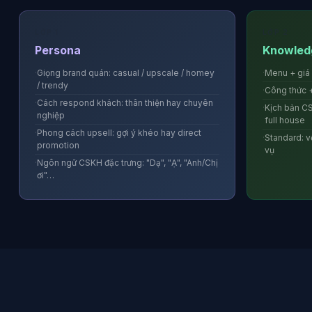
LỚP 1
LỚP 2
Persona
Knowled
Giọng brand quán: casual / upscale / homey
Menu + giá 
/ trendy
Công thức +
Cách respond khách: thân thiện hay chuyên
Kịch bản CS
nghiệp
full house
Phong cách upsell: gợi ý khéo hay direct
Standard: vệ
promotion
vụ
Ngôn ngữ CSKH đặc trưng: "Dạ", "Ạ", "Anh/Chị
ơi"…