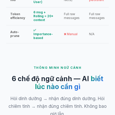
nhớ
facts)
persistent
User)
6 msg +
Token
Full raw
Full raw
Rolling = 20+
efficiency
messages
messages
context
✅
Auto-
Importance-
❌ Manual
N/A
prune
based
THÔNG MINH NGỮ CẢNH
6 chế độ ngữ cảnh — AI
biết
lúc nào cần gì
Hỏi dinh dưỡng → nhận đúng dinh dưỡng. Hỏi
chiêm tinh → nhận đúng chiêm tinh. Không bao
giờ lẫn.