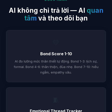
AI không chỉ trả lời — AI
quan
tâm
và theo dõi bạn
💛
Bond Score 1-10
AI đo lường mức thân thiết tự động. Bond 1-3: lịch sự,
formal. Bond 4-6: thân thiện, đùa nhẹ. Bond 7-10: hiểu
ngầm, empathy sâu.
🧵
Emotional Thread Tracker