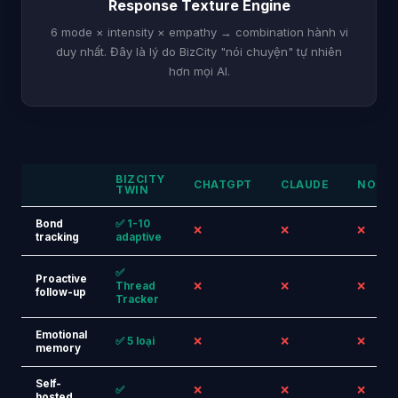
Response Texture Engine
6 mode × intensity × empathy → combination hành vi
duy nhất. Đây là lý do BizCity "nói chuyện" tự nhiên
hơn mọi AI.
BIZCITY
CHATGPT
CLAUDE
NOTE
TWIN
Bond
✅ 1-10
❌
❌
❌
tracking
adaptive
✅
Proactive
Thread
❌
❌
❌
follow-up
Tracker
Emotional
✅ 5 loại
❌
❌
❌
memory
Self-
✅
❌
❌
❌
hosted