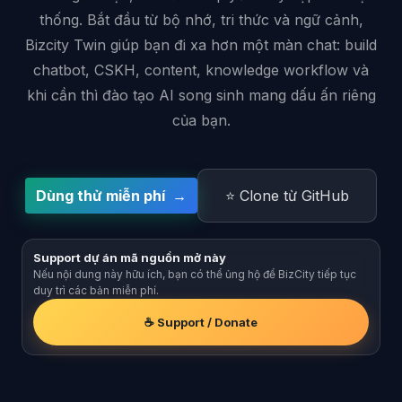
thống. Bắt đầu từ bộ nhớ, tri thức và ngữ cảnh,
Bizcity Twin giúp bạn đi xa hơn một màn chat: build
chatbot, CSKH, content, knowledge workflow và
khi cần thì đào tạo AI song sinh mang dấu ấn riêng
của bạn.
Dùng thử miễn phí →
⭐ Clone từ GitHub
Support dự án mã nguồn mở này
Nếu nội dung này hữu ích, bạn có thể ủng hộ để BizCity tiếp tục
duy trì các bản miễn phí.
☕ Support / Donate