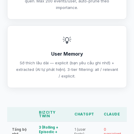
quen. Max 200 events/user, auto-prune theo
importance.
💡
User Memory
Sở thích lâu dài — explicit (bạn yêu cầu ghi nhớ) +
extracted (AI tự phát hiện). 3-tier filtering: all / relevant
/ explicit.
BIZCITY
CHATGPT
CLAUDE
TWIN
3 (Rolling +
Tầng bộ
1 (user
0
Episodic +