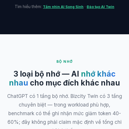
Tìm hiểu thêm:
·
Tầm nhìn AI Song Sinh
Đào tạo AI Twin
BỘ NHỚ
3 loại bộ nhớ — AI
nhớ khác
nhau
cho mục đích khác nhau
ChatGPT có 1 tầng bộ nhớ. Bizcity Twin có 3 tầng
chuyên biệt — trong workload phù hợp,
benchmark có thể ghi nhận mức giảm token 40-
60%; đây không phải claim mặc định về tổng chi