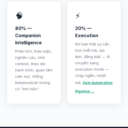
🧠
⚡
80% —
20% —
Companion
Execution
Intelligence
Khi bạn thật sự cần
tool (viết bài, tạo
Phân tích, thảo luận,
ảnh, đăng bài) → AI
nghiên cứu, nhớ
chuyển sang
context, theo dõi
execution mode —
hành trình, quan tâm
chạy ngầm, mượt
cảm xúc. Giống
NotebookLM nhưng
mà.
Xem Automation
có "linh hồn".
Pipeline →