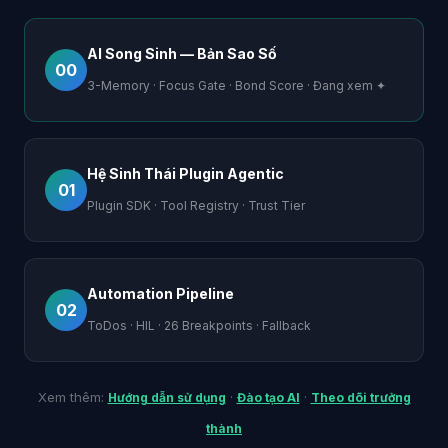
AI Song Sinh — Bản Sao Số
00
3-Memory · Focus Gate · Bond Score · Đang xem ✦
Hệ Sinh Thái Plugin Agentic
01
Plugin SDK · Tool Registry · Trust Tier
Automation Pipeline
02
ToDos · HIL · 26 Breakpoints · Fallback
Xem thêm:
·
·
Hướng dẫn sử dụng
Đào tạo AI
Theo dõi trưởng
thành