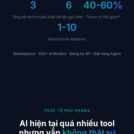
3
6
40-60%
Tầng bộ nhớ chuyên biệt
Chế độ ngữ cảnh
Token có thể giảm*
1-10
Bond Score adaptive
·
·
·
Marketplace
500+ AI Models
Đăng ký API
Đặt hàng Agent
THỰC TẾ PHŨ PHÀNG
AI hiện tại quá nhiều tool
nhưng vẫn
không thật sự