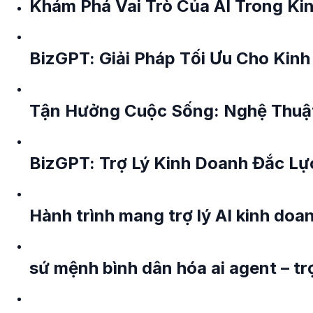
Khám Phá Vai Trò Của AI Trong Ki
BizGPT: Giải Pháp Tối Ưu Cho Kinh
Tận Hưởng Cuộc Sống: Nghệ Thuật
BizGPT: Trợ Lý Kinh Doanh Đắc Lự
Hành trình mang trợ lý AI kinh do
sứ mệnh bình dân hóa ai agent – tr