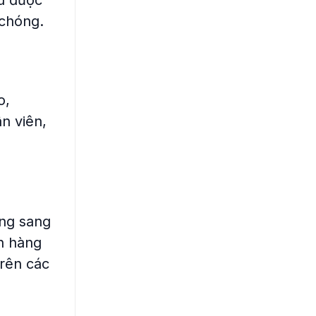
u được
 chóng.
o,
n viên,
ung sang
h hàng
trên các