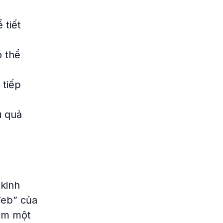
 tiết
ó thể
 tiếp
u quả
 kinh
Web” của
iếm một