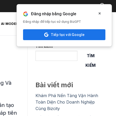
₫
0
0
×
Đăng nhập bằng Google
Đăng nhập để tiếp tục sử dụng BizGPT
AI MODELS
API & DOCS
TÀI KHOẢN & APIS
Tiếp tục với Google
Tìm kiếm
TÌM
KIẾM
ng Và
Bài viết mới
Khám Phá Nền Tảng Vận Hành
Toàn Diện Cho Doanh Nghiệp
ân tạo
Cùng Bizcity
áp tiên