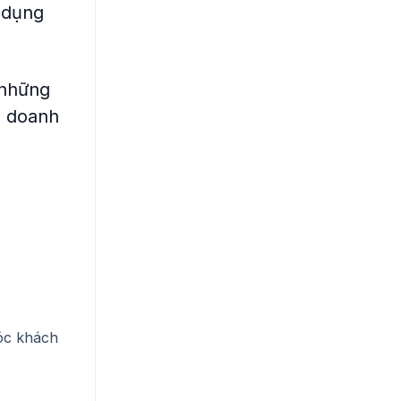
 dụng
 những
h doanh
sóc khách