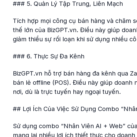
### 5. Quản Lý Tập Trung, Liên Mạch
Tích hợp mọi công cụ bán hàng và chăm só
thế lớn của BizGPT.vn. Điều này giúp doan
giảm thiểu sự rối loạn khi sử dụng nhiều c
### 6. Thực Sự Đa Kênh
BizGPT.vn hỗ trợ bán hàng đa kênh qua Za
bán lẻ offline (POS). Điều này giúp doanh
nơi, dù là trực tuyến hay ngoại tuyến.
## Lợi Ích Của Việc Sử Dụng Combo “Nhâ
Sử dụng combo “Nhân Viên AI + Web” của 
mang lại nhiều lợi ích thiết thực cho doanh