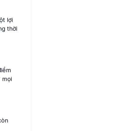
t lợi
ng thời
điểm
ở mọi
còn