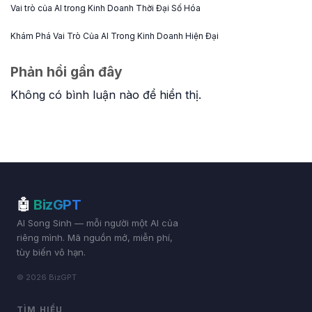
Vai trò của AI trong Kinh Doanh Thời Đại Số Hóa
Khám Phá Vai Trò Của AI Trong Kinh Doanh Hiện Đại
Phản hồi gần đây
Không có bình luận nào để hiển thị.
🤖
BizGPT
AI Song Sinh — mỗi người một AI của
riêng mình. Mã nguồn mở, miễn phí,
tùy biến vô hạn.
© 2026 BizGPT
TÌM HIỂU