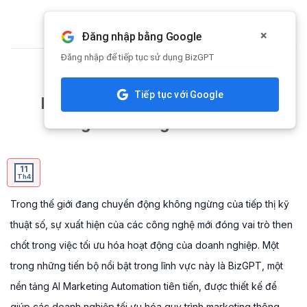
Skip
to
×
Đăng nhập bằng Google
content
Đăng nhập để tiếp tục sử dụng BizGPT
CHIA SẺ KIẾN THỨC
Tiếp tục với Google
BizGPT: Đột Phá Công Nghệ AI
Trong Marketing Automation
11
Th4
Trong thế giới đang chuyển động không ngừng của tiếp thị kỹ
thuật số, sự xuất hiện của các công nghệ mới đóng vai trò then
chốt trong việc tối ưu hóa hoạt động của doanh nghiệp. Một
trong những tiến bộ nổi bật trong lĩnh vực này là BizGPT, một
nền tảng AI Marketing Automation tiên tiến, được thiết kế để
giúp các doanh nghiệp tối ưu hóa quy trình marketing thông