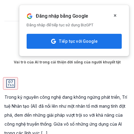
Skip
to
×
Đăng nhập bằng Google
content
Đăng nhập để tiếp tục sử dụng BizGPT
TAG ARCHIVES:
AI VÀ TƯƠNG LAI
Tiếp tục với Google
CHIA SẺ KIẾN THỨC
Vai trò của AI trong cải thiện đời sống của người khuyết tật
07
Th3
Trong kỷ nguyên công nghệ đang không ngừng phát triển, Trí
tuệ Nhân tạo (AI) đã nổi lên như một nhân tố mới mang tính đột
phá, đem đến những giải pháp vượt trội so với khả năng của
công nghệ truyền thống. Giữa vô số những ứng dụng của AI
trong các lĩnh vực […]