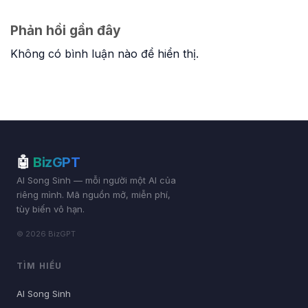
Phản hồi gần đây
Không có bình luận nào để hiển thị.
🤖
BizGPT
AI Song Sinh — mỗi người một AI của
riêng mình. Mã nguồn mở, miễn phí,
tùy biến vô hạn.
© 2026 BizGPT
TÌM HIỂU
AI Song Sinh