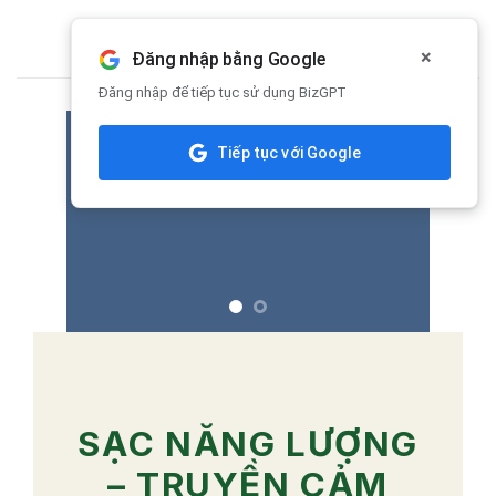
Skip
to
×
Đăng nhập bằng Google
content
Đăng nhập để tiếp tục sử dụng BizGPT
Tiếp tục với Google
SẠC NĂNG LƯỢNG
– TRUYỀN CẢM