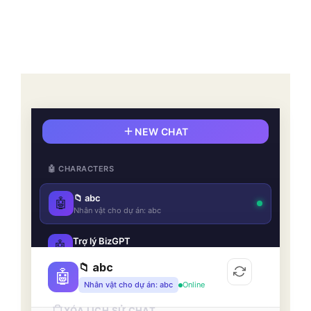
NEW CHAT
🤖 CHARACTERS
📁 abc
🤖
Nhân vật cho dự án: abc
Trợ lý BizGPT
🤖
Trợ lý ảo thông minh hỗ trợ khách hàng 24/7 cho BizGPT. Tạo Nhân viên...
📁 abc
🤖
Nhân vật cho dự án: abc
Online
💬 CONVERSATIONS
Clear All
XÓA LỊCH SỬ CHAT