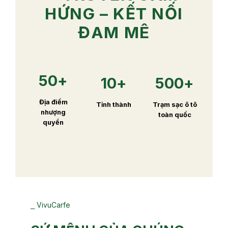
HỨNG – KẾT NỐI
ĐAM MÊ
50+
10+
500+
Địa điểm
Tỉnh thành
Trạm sạc ô tô
nhượng
toàn quốc
quyền
⎯ VivuCarfe